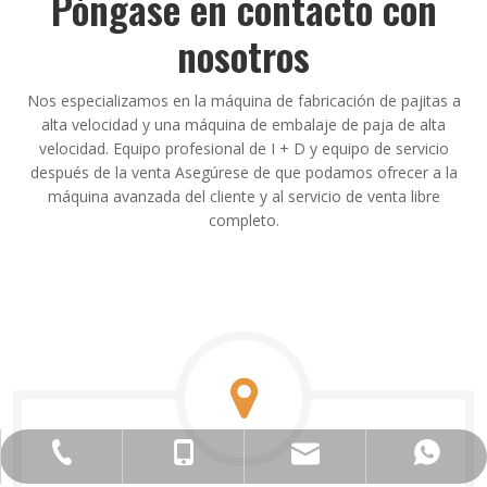
Póngase en contacto con
nosotros
Nos especializamos en la máquina de fabricación de pajitas a
alta velocidad y una máquina de embalaje de paja de alta
velocidad. Equipo profesional de I + D y equipo de servicio
después de la venta Asegúrese de que podamos ofrecer a la
máquina avanzada del cliente y al servicio de venta libre
completo.
sales@hzsmachinery.com
+ 86-571-23206308
+ 86-13758116419
+ 86-13758116419