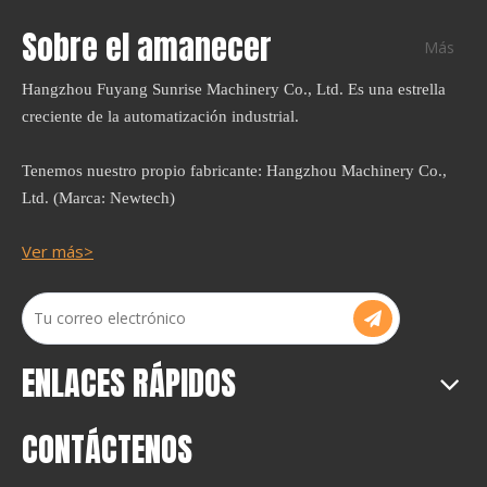
Máquina de embalaje de
Individuo paja máquina de
paja individual completa
embalaje LG-51Y
Sobre el amanecer
Más
LG-58s
Preguntar
Preguntar
Hangzhou Fuyang Sunrise Machinery Co., Ltd. Es una estrella
creciente de la automatización industrial.
1
2
»
Tenemos nuestro propio fabricante: Hangzhou Machinery Co.,
Ltd. (Marca: Newtech)
Ver más>
ENLACES RÁPIDOS
CONTÁCTENOS