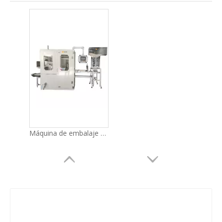
Máquina de embalaje de la caja de papel de paja Bulk (Grupo) LG-56S (para Sin Paja Paja)