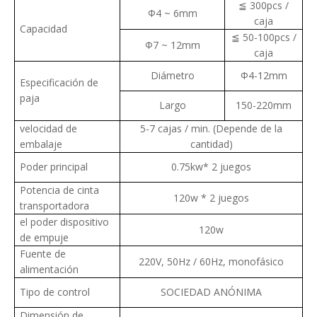
≦ 300pcs /
Φ4 ~ 6mm
caja
Capacidad
≦ 50-100pcs /
Φ7 ~ 12mm
caja
Diámetro
Ф4-12mm
Especificación de
paja
Largo
150-220mm
velocidad de
5-7 cajas / min. (Depende de la
embalaje
cantidad)
Poder principal
0.75kw
* 2 juegos
Potencia de cinta
120w * 2 juegos
transportadora
el poder dispositivo
120w
de empuje
Fuente de
220V, 50Hz / 60Hz, monofásico
alimentación
Tipo de control
SOCIEDAD ANÓNIMA
Dimensión de