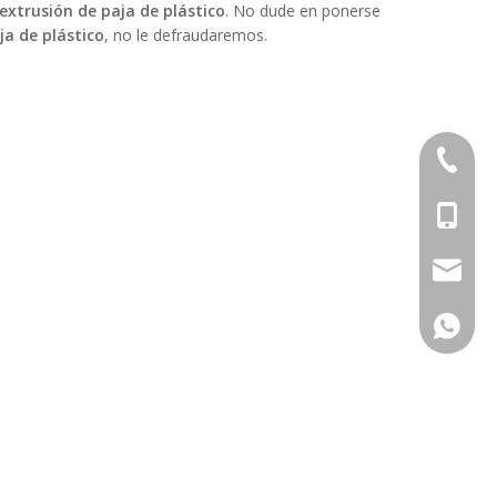
xtrusión de paja de plástico
. No dude en ponerse
a de plástico
, no le defraudaremos.
+ 86-57
+ 86-13
sales@h
+ 86-13